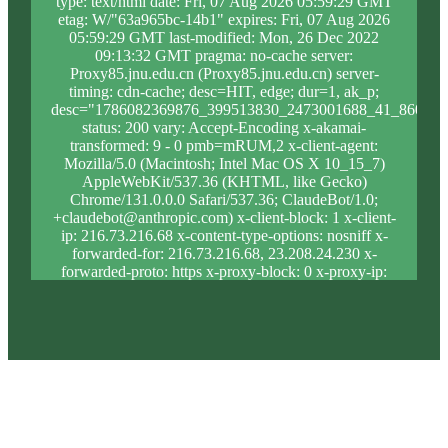
type: text/html date: Fri, 07 Aug 2026 05:59:29 GMT
etag: W/"63a965bc-14b1" expires: Fri, 07 Aug 2026
05:59:29 GMT last-modified: Mon, 26 Dec 2022
09:13:32 GMT pragma: no-cache server:
Proxy85.jnu.edu.cn (Proxy85.jnu.edu.cn) server-
timing: cdn-cache; desc=HIT, edge; dur=1, ak_p;
desc="1786082369876_399513830_2473001688_41_860_10
status: 200 vary: Accept-Encoding x-akamai-
transformed: 9 - 0 pmb=mRUM,2 x-client-agent:
Mozilla/5.0 (Macintosh; Intel Mac OS X 10_15_7)
AppleWebKit/537.36 (KHTML, like Gecko)
Chrome/131.0.0.0 Safari/537.36; ClaudeBot/1.0;
+claudebot@anthropic.com) x-client-block: 1 x-client-
ip: 216.73.216.68 x-content-type-options: nosniff x-
forwarded-for: 216.73.216.68, 23.208.24.230 x-
forwarded-proto: https x-proxy-block: 0 x-proxy-ip:
23.62.9.206 x-real-block: 1 x-real-ip: 216.73.216.68
x-ssl-proto: TLSv1.3