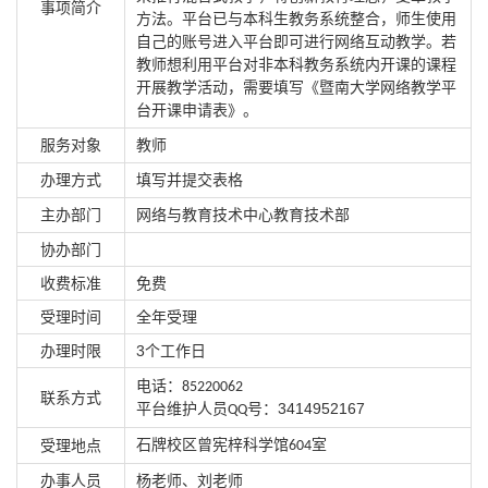
事项简介
方法。平台已与本科生教务系统整合，师生使用
自己的账号进入平台即可进行网络互动教学。若
教师想利用平台对非本科教务系统内开课的课程
开展教学活动，需要填写《暨南大学网络教学平
台开课申请表》。
服务对象
教师
办理方式
填写并提交表格
主办部门
网络与教育技术中心教育技术部
协办部门
收费标准
免费
受理时间
全年受理
办理时限
3个工作日
电话：
85220062
联系方式
3414952167
平台维护人员
号：
QQ
石牌校区曾宪梓科学馆
室
受理地点
604
办事人员
杨老师、刘老师