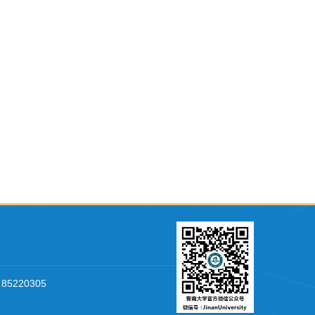
,
85220305